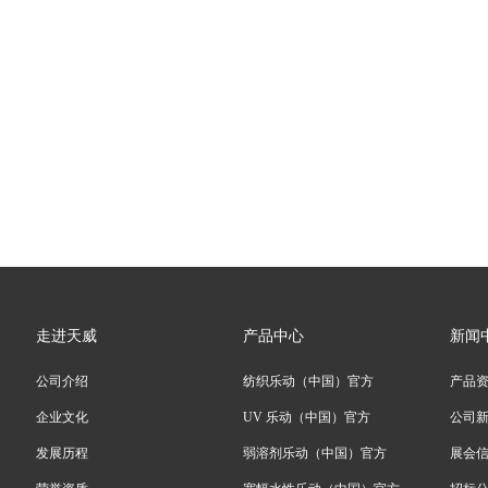
友情链接：
天威
Union Technology International (MCO) Co., L
走进天威
产品中心
新闻
公司介绍
纺织乐动（中国）官方
产品
企业文化
UV 乐动（中国）官方
公司
发展历程
弱溶剂乐动（中国）官方
展会