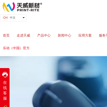
中文
English
首页
走进天威
产品中心
新闻中心
应用方案
服务
乐动（中国）官方
QQ客服
在
线
工作时间
客
周一
至
周五
服
8:30-17:30